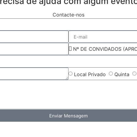
recisa de ajuda com algum event
Contacte-nos
Local Privado
Quinta
Enviar Mensagem